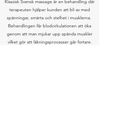
Klassisk Svensk massage är en behandling där
terapeuten hjälper kunden att bli av med
spänningar, smärta och stelhet i musklerna.
Behandlingen får blodcirkulationen att öka
genom att man mjukar upp spända muskler
vilket gör att läkningsprocesser går fortare.
Vi använder oss av olika tekniker och grepp
som knådningar, cirkulerande tryck, töjningar
och tapotament.
Regelbundna massage behandlingar motverkar
trötthet, minskar stresshormoner, förebygger
spänningar, stelhet och krämpor och gör
kroppen allmänt mjukare och smidigare.
Boka här